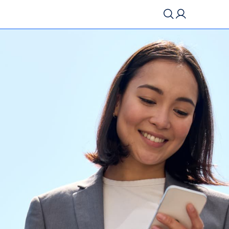
Inicia la sessió
Normativa
Registrar-me
Preguntes freqüents
Seu
Accés Campus
Cerca