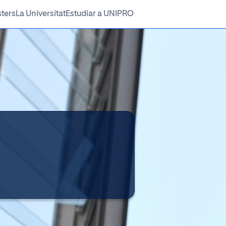
ters
La Universitat
Estudiar a UNIPRO
Metodologia
Sistema de Qualitat
Requisits d'accés
às buscant?
ueting, Experts, Cursos...