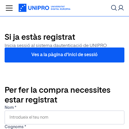
Ja està donat d'alta
Error intern
a la nostra
Cerca
Si ja estàs registrat
plataforma!
Especialitzacions més populars
Inicia sessió al sistema dautenticació de UNIPRO
Ves a la pàgina d'inici de sessió
Anar al login
Popular ara
Per fer la compra necessites
estar registrat
Nom
Cognoms