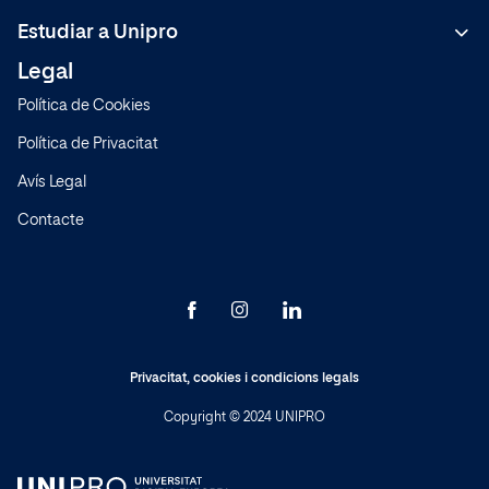
dirección
ppd@universidadunipro.com
. Para más información
consulte nuestra
política de privacidad
.
Grau
Estudiar a Unipro
Diploma Professional Avançat
Legal
Metodologia
Política de Cookies
Sistema de Qualitat
Política de Privacitat
Normativa
Avís Legal
Preguntes freqüents
Contacte
Model educatiu
Sedes
Privacitat
,
cookies
i
condicions legals
Copyright © 2024 UNIPRO