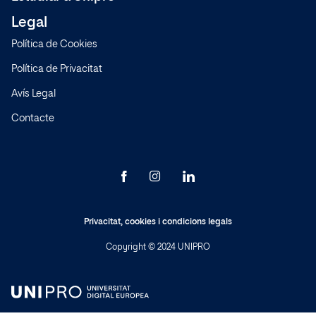
Diploma Professional Avançat
Legal
Metodologia
Política de Cookies
Sistema de Qualitat
Política de Privacitat
Normativa
Avís Legal
Preguntes freqüents
Contacte
Model educatiu
Sedes
Privacitat
,
cookies
i
condicions legals
Copyright © 2024 UNIPRO