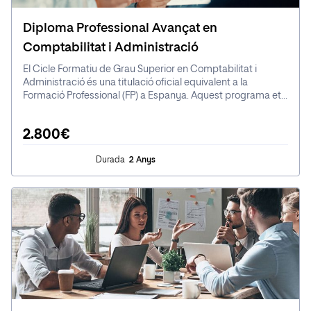
Diploma Professional Avançat en
Comptabilitat i Administració
El Cicle Formatiu de Grau Superior en Comptabilitat i
Administració és una titulació oficial equivalent a la
Formació Professional (FP) a Espanya. Aquest programa et
prepara en àrees com la comptabilitat, la gestió
administrativa i els recursos humans, facilitant la teva
2.800€
entrada al món laboral en diferents tipus d'empreses, des
de grans multinacionals fins a petites empreses. Els
Durada
2 Anys
exàmens es realitzaran de manera virtual.