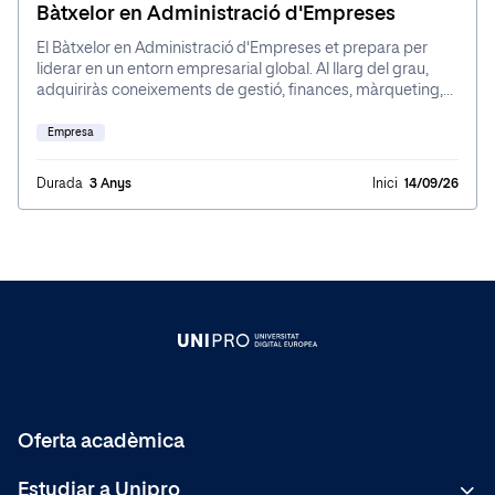
Bàtxelor en Administració d'Empreses
El Bàtxelor en Administració d'Empreses et prepara per
liderar en un entorn empresarial global. Al llarg del grau,
adquiriràs coneixements de gestió, finances, màrqueting,
emprenedoria i estratègia, combinant teoria amb pràctica
mitjançant casos reals i experiències internacionals.
Empresa
Durada
3 Anys
Inici
14/09/26
Oferta acadèmica
Grau
Estudiar a Unipro